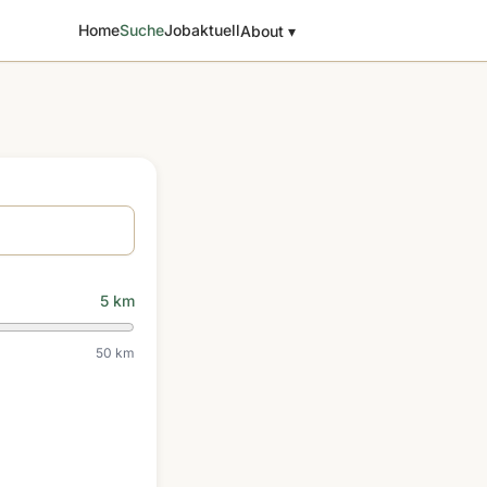
Home
Suche
Jobaktuell
About ▾
5 km
50 km